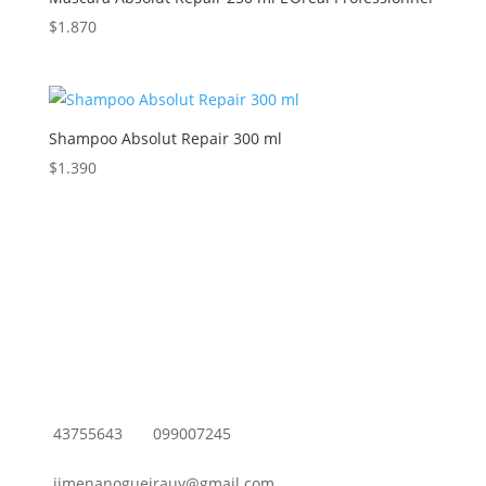
$
1.870
Shampoo Absolut Repair 300 ml
$
1.390
43755643
099007245
jimenanogueirauy@gmail.com