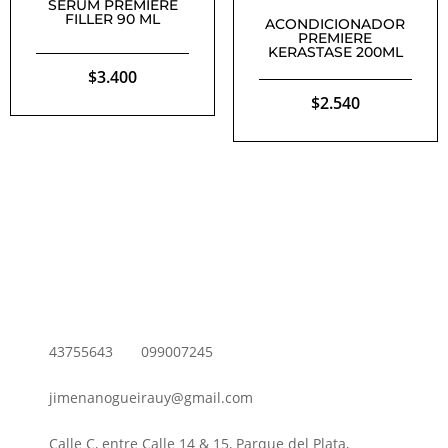
SERUM PREMIERE
FILLER 90 ML
ACONDICIONADOR
PREMIERE
KERASTASE 200ML
$
3.400
$
2.540
43755643
099007245
jimenanogueirauy@gmail.com
Calle C, entre Calle 14 & 15, Parque del Plata,