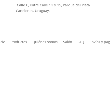
Calle C, entre Calle 14 & 15, Parque del Plata,
Canelones, Uruguay.
icio
Productos
Quiénes somos
Salón
FAQ
Envíos y pa