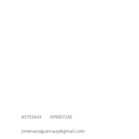
43755643
099007245
jimenanogueirauy@gmail.com