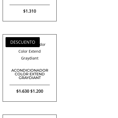
$
1.310
DESCUENTO
ACONDICIONADOR
COLOR EXTEND
GRAYDIANT
El
El
$
1.630
$
1.200
precio
precio
original
actual
era:
es: