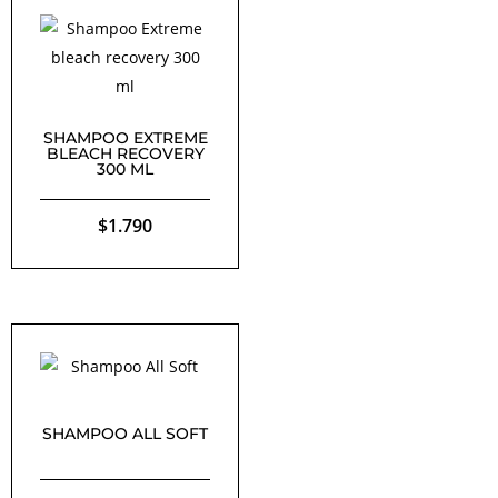
$1.630.
$1.200.
SHAMPOO EXTREME
BLEACH RECOVERY
300 ML
$
1.790
SHAMPOO ALL SOFT