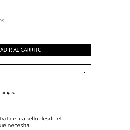
os
ADIR AL CARRITO
hampoo
rata el cabello desde el
que necesita.