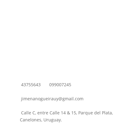
43755643
099007245
jimenanogueirauy@gmail.com
Calle C, entre Calle 14 & 15, Parque del Plata,
Canelones, Uruguay.