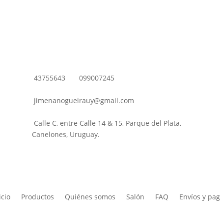
43755643
099007245
jimenanogueirauy@gmail.com
Calle C, entre Calle 14 & 15, Parque del Plata,
Canelones, Uruguay.
icio
Productos
Quiénes somos
Salón
FAQ
Envíos y pa