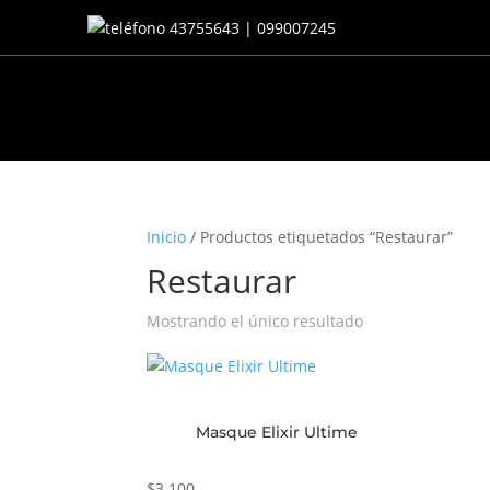
43755643 | 099007245
Inicio
/ Productos etiquetados “Restaurar”
Restaurar
Mostrando el único resultado
Masque Elixir Ultime
$
3.100