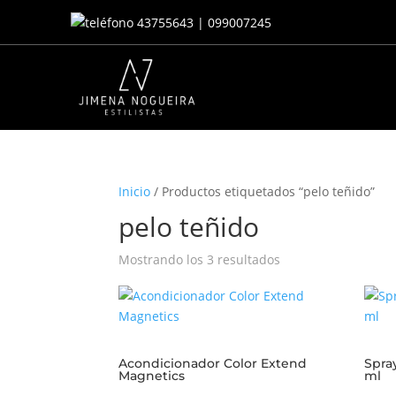
43755643 | 099007245
Inicio
/ Productos etiquetados “pelo teñido”
pelo teñido
Ordenado
Mostrando los 3 resultados
por
los
últimos
Acondicionador Color Extend
Spra
Magnetics
ml