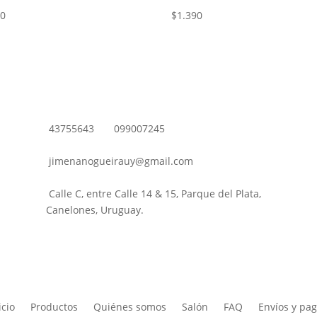
30
$
1.390
43755643
099007245
jimenanogueirauy@gmail.com
Calle C, entre Calle 14 & 15, Parque del Plata,
Canelones, Uruguay.
icio
Productos
Quiénes somos
Salón
FAQ
Envíos y pa