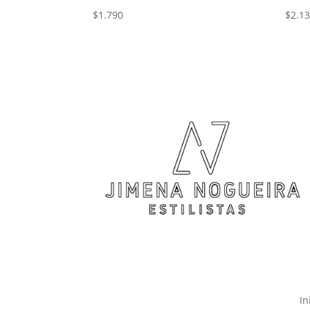
$
1.790
$
2.1
In