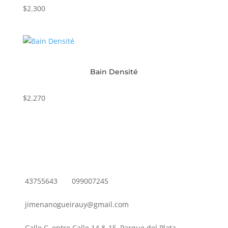
$
2.300
Bain Densité
$
2.270
43755643
099007245
jimenanogueirauy@gmail.com
Calle C, entre Calle 14 & 15, Parque del Plata,