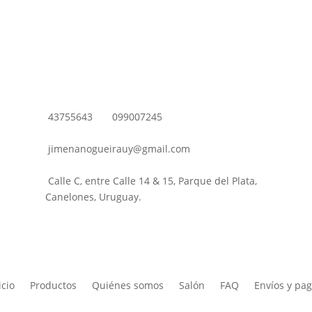
43755643
099007245
jimenanogueirauy@gmail.com
Calle C, entre Calle 14 & 15, Parque del Plata,
Canelones, Uruguay.
icio
Productos
Quiénes somos
Salón
FAQ
Envíos y pa