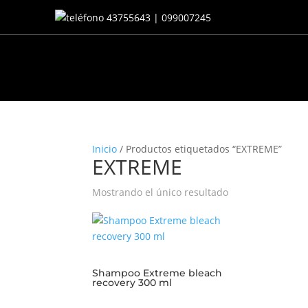
43755643 | 099007245
Inicio
/ Productos etiquetados “EXTREME”
EXTREME
Mostrando el único resultado
Shampoo Extreme bleach
recovery 300 ml