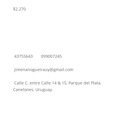
$
2.270
43755643
099007245
jimenanogueirauy@gmail.com
Calle C, entre Calle 14 & 15, Parque del Plata,
Canelones, Uruguay.