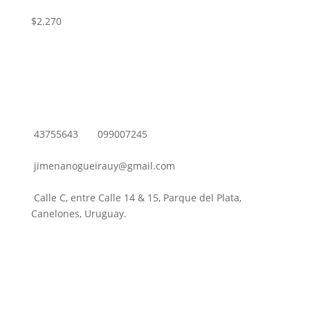
$
2.270
43755643
099007245
jimenanogueirauy@gmail.com
Calle C, entre Calle 14 & 15, Parque del Plata,
Canelones, Uruguay.