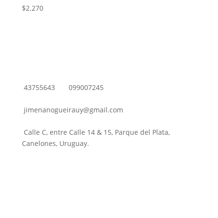
$
2.270
43755643
099007245
jimenanogueirauy@gmail.com
Calle C, entre Calle 14 & 15, Parque del Plata,
Canelones, Uruguay.