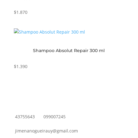
$
1.870
Shampoo Absolut Repair 300 ml
$
1.390
43755643
099007245
jimenanogueirauy@gmail.com