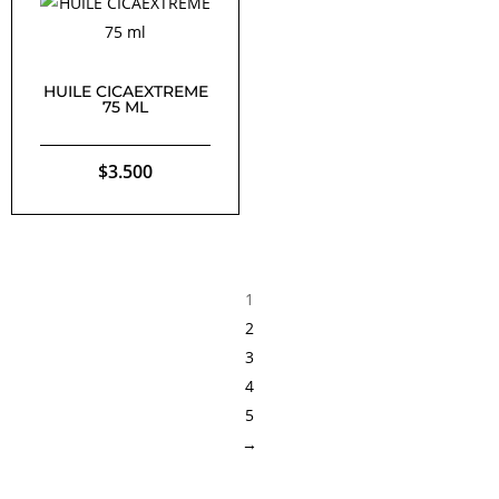
HUILE CICAEXTREME
75 ML
$
3.500
1
2
3
4
5
→