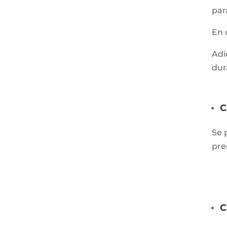
par
En 
Adi
dur
C
Se 
pre
C