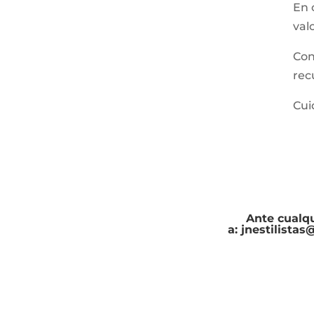
En 
val
Con
rec
Cui
Ante cualqu
a:
jnestilista