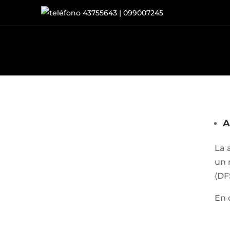
43755643 | 099007245
A
La 
un 
(DF
En 