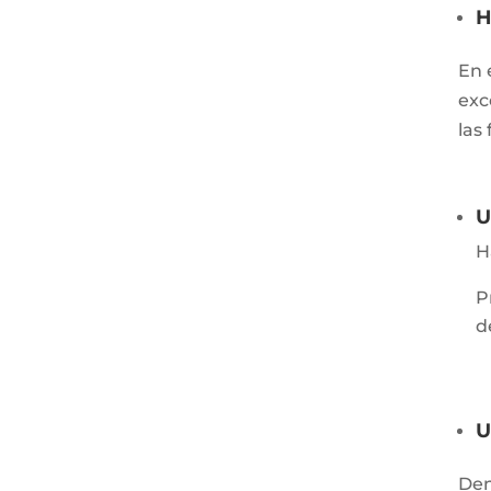
H
En 
exc
las
U
H
P
d
U
Den