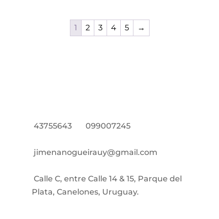
1
2
3
4
5
→
43755643
099007245
jimenanogueirauy@gmail.com
Calle C, entre Calle 14 & 15, Parque del
Plata, Canelones, Uruguay.