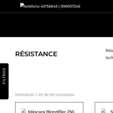
43755643 | 099007245
Rés
RÉSISTANCE
quí
FILTROS
Ordenado
Mostrando 1–20 de 90 resultados
por
popularidad