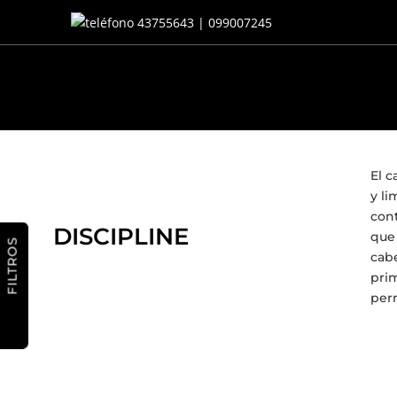
43755643 | 099007245
El c
y li
cont
DISCIPLINE
que 
FILTROS
cabe
prim
perm