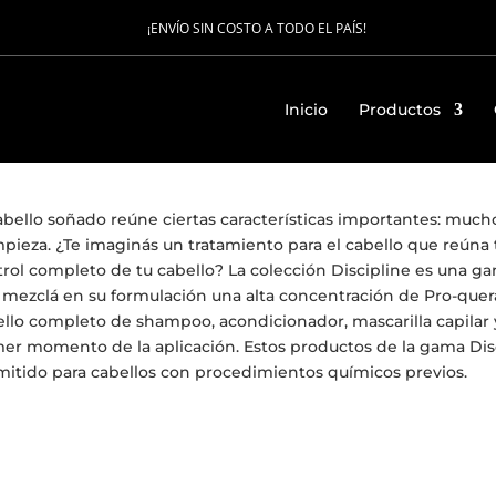
¡ENVÍO SIN COSTO A TODO EL PAÍS!
Inicio
Productos
abello soñado reúne ciertas características importantes: mucho 
mpieza. ¿Te imaginás un tratamiento para el cabello que reúna t
rol completo de tu cabello? La colección Discipline es una g
mezclá en su formulación una alta concentración de Pro-querat
llo completo de shampoo, acondicionador, mascarilla capilar y e
er momento de la aplicación. Estos productos de la gama Discp
itido para cabellos con procedimientos químicos previos.