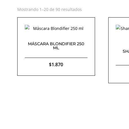
Ordenado
Mostrando 1–20 de 90 resultados
por
popularidad
MÁSCARA BLONDIFIER 250
ML
SH
$
1.870