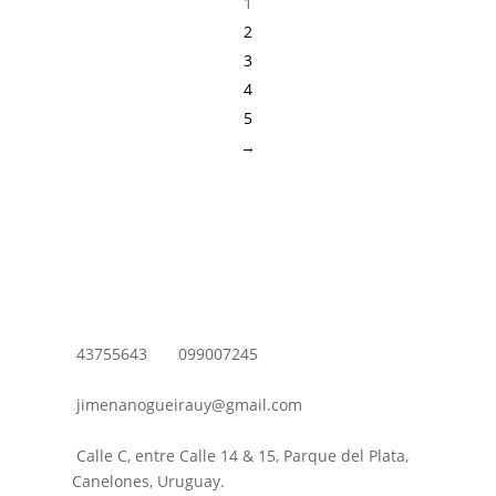
1
2
3
4
5
→
43755643
099007245
jimenanogueirauy@gmail.com
Calle C, entre Calle 14 & 15, Parque del Plata,
Canelones, Uruguay.