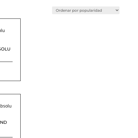
SOLU
OND