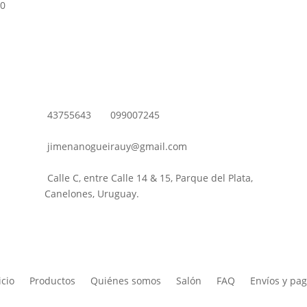
90
43755643
099007245
jimenanogueirauy@gmail.com
Calle C, entre Calle 14 & 15, Parque del Plata,
Canelones, Uruguay.
icio
Productos
Quiénes somos
Salón
FAQ
Envíos y pa