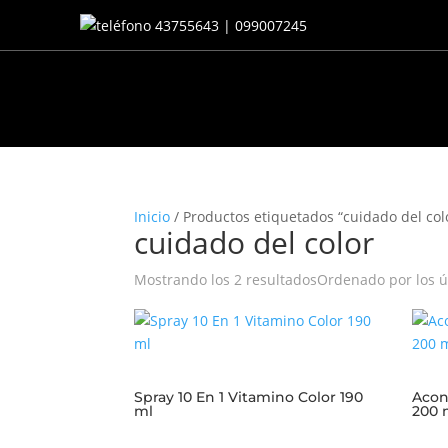
43755643 | 099007245
Inicio
/ Productos etiquetados “cuidado del col
cuidado del color
Mostrando los 2 resultados
Ordenado por los ú
Spray 10 En 1 Vitamino Color 190
Acon
ml
200 