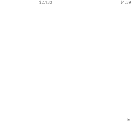
$
2.130
$
1.3
In