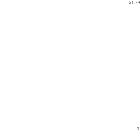
$
1.7
In